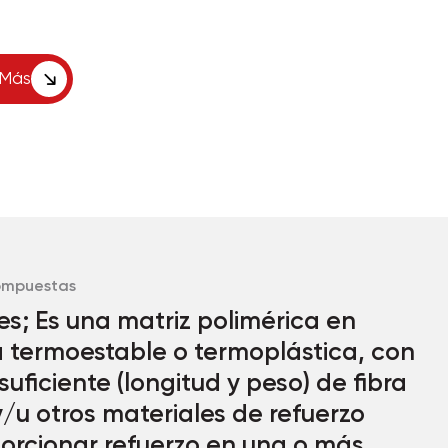
 Más
Kompuestas
s; Es una matriz polimérica en
a termoestable o termoplástica, con
uficiente (longitud y peso) de fibra
y/u otros materiales de refuerzo
orcionar refuerzo en una o más