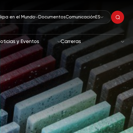
kpa en el Mundo
Documentos
Comunicación
ES
oticias y Eventos
Carreras
Peróxidos Orgánicos
bilidad
Aceleradores
Objetivos
Iniciadores de Polimerización
Secadores de Pintura