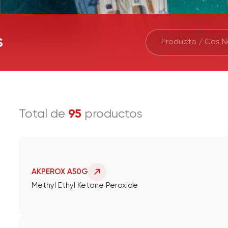
s
Total de
95
productos
AKPEROX A50G
Methyl Ethyl Ketone Peroxide