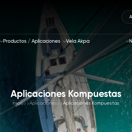
A
Productos / Aplicaciones
Vela Akpa
N
Quiénes Somos
Aplicaciones Kompuestas
Enfoque de Sosteni
Nuestra Estrategia 2028
Inicio
Aplicaciones
Aplicaciones Kompuestas
Áreas de Interés y 
I+D e Innovación