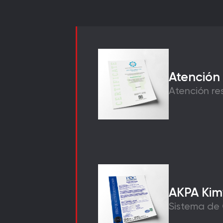
Atención
Atención r
AKPA Kim
Sistema de 