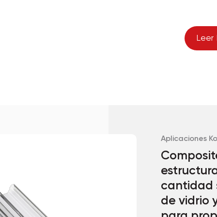
Leer
Aplicaciones 
Composite
estructur
cantidad s
de vidrio 
para prop