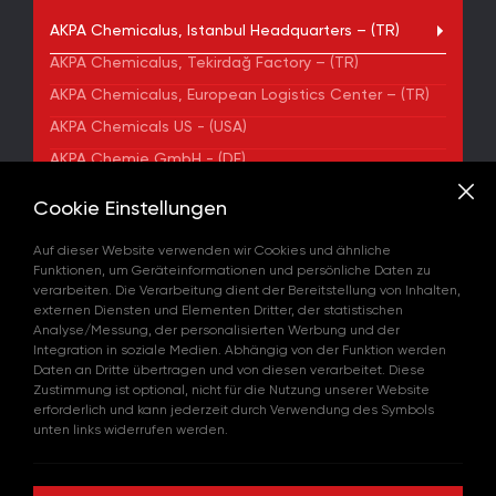
AKPA Chemicalus, Istanbul Headquarters – (TR)
AKPA Chemicalus, Tekirdağ Factory – (TR)
AKPA Chemicalus, European Logistics Center – (TR)
AKPA Chemicals US - (USA)
AKPA Chemie GmbH - (DE)
AKPA Chemical Iberia, S. L. - (ES)
Cookie Einstellungen
ADRESSE
Auf dieser Website verwenden wir Cookies und ähnliche
Yenibosna Merkez Mahallesi Kuyumcukent Sokak
Funktionen, um Geräteinformationen und persönliche Daten zu
No:36/70 Townofis Kat:12 34197 Bahçelievler, İstanbul,
verarbeiten. Die Verarbeitung dient der Bereitstellung von Inhalten,
Türkiye
externen Diensten und Elementen Dritter, der statistischen
Auf der Karte Anzeigen
Analyse/Messung, der personalisierten Werbung und der
+90 212 580 55 59
Integration in soziale Medien. Abhängig von der Funktion werden
FAX
Daten an Dritte übertragen und von diesen verarbeitet. Diese
+90 212 580 55 21
Zustimmung ist optional, nicht für die Nutzung unserer Website
E-MAIL
erforderlich und kann jederzeit durch Verwendung des Symbols
info@akpakimya.com
unten links widerrufen werden.
WEBSITE
https://akpakimya.com/