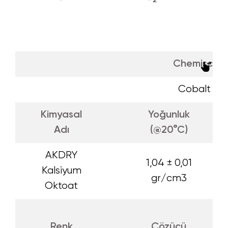
Chemische
Cobalt Oc
Kimyasal
Yoğunluk
Adı
(@20°C)
AKDRY
1,04 ± 0,01
Kalsiyum
gr/cm3
Oktoat
Renk
Çözücü