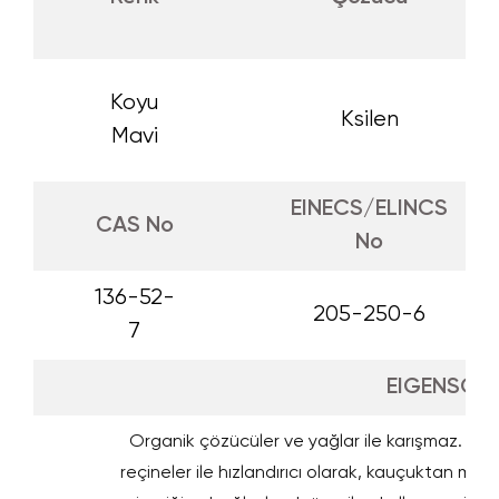
Koyu
Ksilen
Mavi
EINECS/ELINCS
CAS No
No
136-52-
205-250-6
7
EIGENSCH
Organik çözücüler ve yağlar ile karışmaz. Yağl
reçineler ile hızlandırıcı olarak, kauçuktan metal