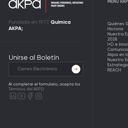
MENÚ RÁ
Fundada en 1977,
Química
Quiénes 
AKPA;
Historia
Nuestra E
2028
I+D e Inn
Comunica
Akpa en l
Unirse al Boletín
Nuestro E
Estrategi
REACH
Al completar el formulario, acepta los
Términos del AEPD
.