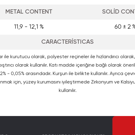
METAL CONTENT
SOLİD CON
11,9 - 12,1 %
60 ± 2 
CARACTERÍSTICAS
r ile kurutucu olarak, polyester reçineler ile hızlandırıcı olar
ştırıcı olarak kullanılır. Katı madde içeriğine bağlı olarak öneri
2% - 0,05% arasındadır. Kurşun ile birlikte kullanılır. Ayrıca çev
nmak için, yüzey kurumasını iyileştirmede Zirkonyum ve Kalsiyum
kullanılır.