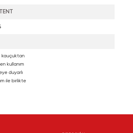
TENT
%
ak, kauçuktan
len kullanım
reye duyarlı
 ile birlikte