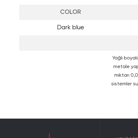
COLOR
Dark blue
Yağlı boyala
metale yapı
miktarı 0,0
sistemler su