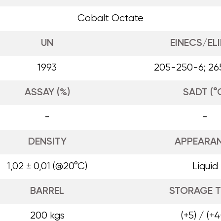
Cobalt Octate
UN
EINECS/EL
1993
205-250-6; 26
ASSAY (%)
SADT (°
-
-
DENSITY
APPEARA
1,02 ± 0,01 (@20°C)
Liquid
BARREL
STORAGE T
200 kgs
(+5) / (+4