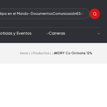
kpa en el Mundo
Documentos
Comunicación
ES
oticias y Eventos
Carreras
Inicio
Productos
AKDRY Co Octoate 12%
Peróxidos Orgánicos
bilidad
Aceleradores
Objetivos
Iniciadores de Polimerización
Secadores de Pintura