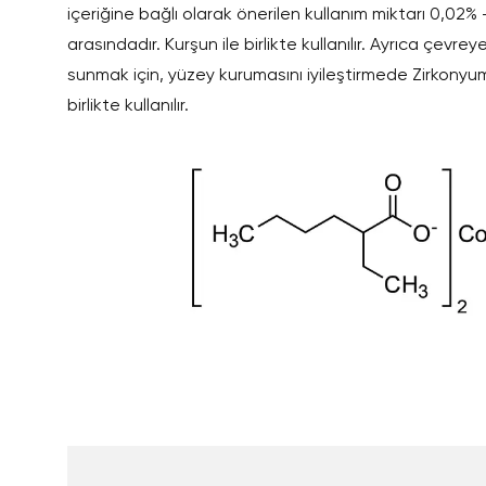
içeriğine bağlı olarak önerilen kullanım miktarı 0,02%
arasındadır. Kurşun ile birlikte kullanılır. Ayrıca çevrey
sunmak için, yüzey kurumasını iyileştirmede Zirkonyum
birlikte kullanılır.