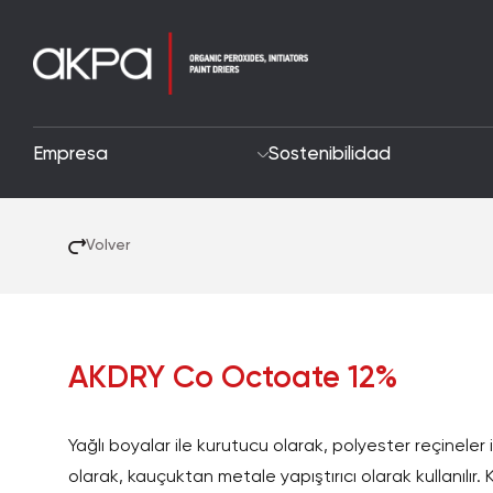
Empresa
Sostenibilidad
Volver
AKDRY Co Octoate 12%
Yağlı boyalar ile kurutucu olarak, polyester reçineler il
olarak, kauçuktan metale yapıştırıcı olarak kullanılır