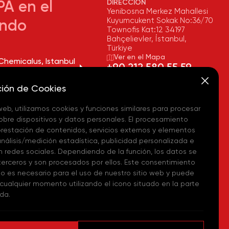
DIRECCIÓN
A en el
Yenibosna Merkez Mahallesi
Kuyumcukent Sokak No:36/70
ndo
Townofis Kat:12 34197
Bahçelievler, İstanbul,
Türkiye
Ver en el Mapa
Chemicalus, Istanbul
+90 212 580 55 59
uarters – (TR)
FAX
ción de Cookies
Chemicalus, Tekirdağ
+90 212 580 55 21
y – (TR)
CORREO ELECTRÓNICO
 web, utilizamos cookies y funciones similares para procesar
info@akpakimya.com
obre dispositivos y datos personales. El procesamiento
Chemicalus,
ean Logistics Center
WEBSITE
 prestación de contenidos, servicios externos y elementos
https://akpakimya.com/
análisis/medición estadística, publicidad personalizada e
n redes sociales. Dependiendo de la función, los datos se
Chemicals US - (USA)
 terceros y son procesados por ellos. Este consentimiento
no es necesario para el uso de nuestro sitio web y puede
Chemie GmbH - (DE)
cualquier momento utilizando el icono situado en la parte
rda.
hemical Iberia, S. L.