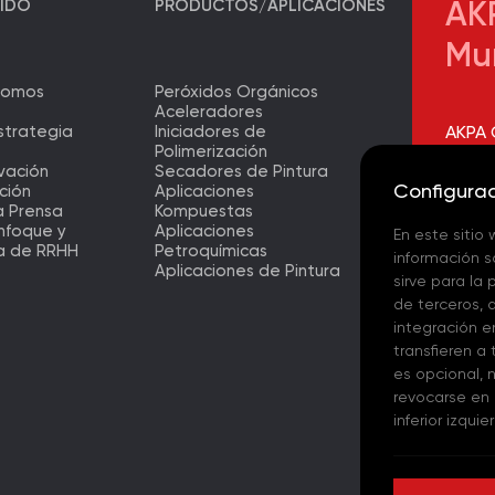
PIDO
PRODUCTOS/APLICACIONES
AKP
Mu
Somos
Peróxidos Orgánicos
Aceleradores
strategia
Iniciadores de
AKPA 
Polimerización
Headq
ovación
Secadores de Pintura
Configura
ción
Aplicaciones
AKPA 
a Prensa
Kompuestas
Factor
nfoque y
Aplicaciones
En este sitio
a de RRHH
Petroquímicas
información s
AKPA 
Aplicaciones de Pintura
Europ
sirve para la
– (TR)
de terceros, 
integración e
AKPA 
transfieren a
es opcional, 
AKPA 
revocarse en 
inferior izquie
AKPA C
- (ES)