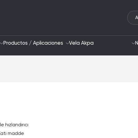
A
Productos / Aplicaciones
Vela Akpa
N
Quiénes Somos
Enfoque de Sosteni
Nuestra Estrategia 2028
Áreas de Interés y 
I+D e Innovación
e hızlandırıcı
. Katı madde