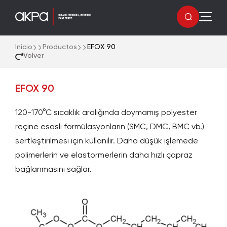
Inicio
Productos
EFOX 90
Volver
EFOX 90
120-170°C sıcaklık aralığında doymamış polyester
reçine esaslı formülasyonların (SMC, DMC, BMC vb.)
sertleştirilmesi için kullanılır. Daha düşük işlemede
polimerlerin ve elastormerlerin daha hızlı çapraz
bağlanmasını sağlar.