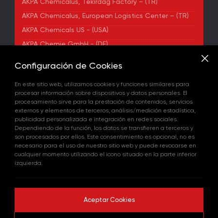
AKPA Chemicalus, Tekirdağ Factory – (TR)
AKPA Chemicalus, European Logistics Center – (TR)
AKPA Chemicals US - (USA)
AKPA Chemie GmbH - (DE)
AKPA Chemical Iberia, S. L. - (ES)
Configuración de Cookies
DIRECCIÓN
En este sitio web, utilizamos cookies y funciones similares para
Yenibosna Merkez Mahallesi Kuyumcukent Sokak
procesar información sobre dispositivos y datos personales. El
No:36/70 Townofis Kat:12 34197 Bahçelievler, İstanbul,
procesamiento sirve para la prestación de contenidos, servicios
Türkiye
externos y elementos de terceros, análisis/medición estadística,
Ver en el Mapa
publicidad personalizada e integración en redes sociales.
+90 212 580 55 59
Dependiendo de la función, los datos se transfieren a terceros y
FAX
son procesados por ellos. Este consentimiento es opcional, no es
+90 212 580 55 21
necesario para el uso de nuestro sitio web y puede revocarse en
CORREO ELECTRÓNICO
cualquier momento utilizando el icono situado en la parte inferior
info@akpakimya.com
izquierda.
WEBSITE
https://akpakimya.com/
Aceptar Cookies
© 2026 Todos los derechos reservados.