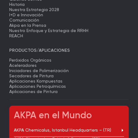
Historia
Nuestra Estrategia 2028
I+D e Innovación
Comunicación
Akpa en la Prensa
Nuestro Enfoque y Estrategia de RRHH
REACH
PRODUCTOS/APLICACIONES
Peróxidos Orgánicos
Aceleradores
Iniciadores de Polimerización
Secadores de Pintura
Aplicaciones Kompuestas
Aplicaciones Petroquímicas
Aplicaciones de Pintura
AKPA en el Mundo
AKPA Chemicalus, Istanbul Headquarters – (TR)