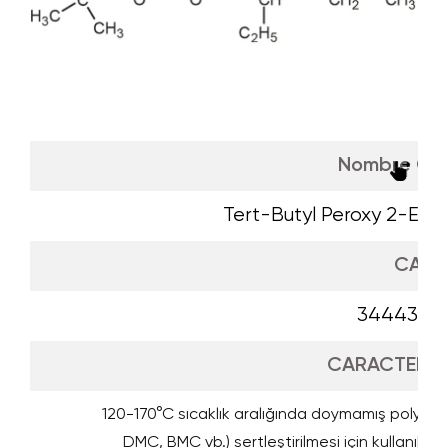
Nombre Quí
Tert-Butyl Peroxy 2-Eth
CAS
34443-1
CARACTERÍS
120-170°C sıcaklık aralığında doymamış polyeste
DMC, BMC vb.) sertleştirilmesi için kullanılır