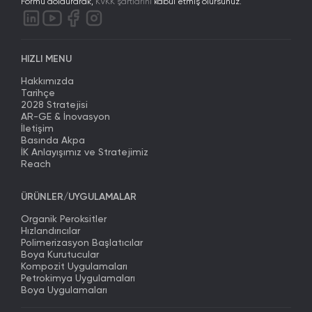
Formu doldurarak,
KVKK şartlarını
kabul etmiş olursunuz.
HIZLI MENU
Hakkımızda
Tarihçe
2028 Stratejisi
AR-GE & İnovasyon
İletişim
Basında Akpa
İK Anlayışımız ve Stratejimiz
Reach
ÜRÜNLER/UYGULAMALAR
Organik Peroksitler
Hızlandırıcılar
Polimerizasyon Başlatıcılar
Boya Kurutucular
Kompozit Uygulamaları
Petrokimya Uygulamaları
Boya Uygulamaları