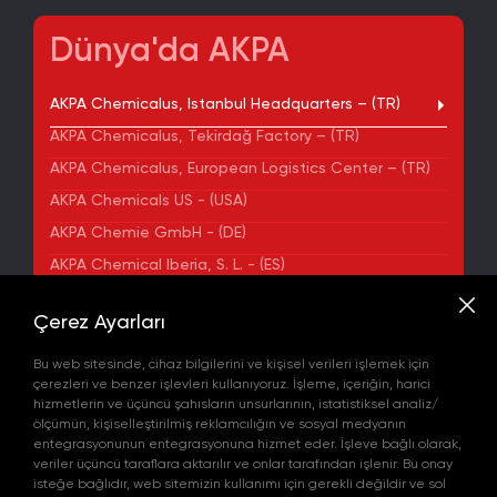
Dünya'da AKPA
AKPA Chemicalus, Istanbul Headquarters – (TR)
AKPA Chemicalus, Tekirdağ Factory – (TR)
AKPA Chemicalus, European Logistics Center – (TR)
AKPA Chemicals US - (USA)
AKPA Chemie GmbH - (DE)
AKPA Chemical Iberia, S. L. - (ES)
ADRES
Çerez Ayarları
Yenibosna Merkez Mahallesi Kuyumcukent Sokak
No:36/70 Townofis Kat:12 34197 Bahçelievler, İstanbul,
Bu web sitesinde, cihaz bilgilerini ve kişisel verileri işlemek için
Türkiye
çerezleri ve benzer işlevleri kullanıyoruz. İşleme, içeriğin, harici
Harita'da Gör
hizmetlerin ve üçüncü şahısların unsurlarının, istatistiksel analiz/
+90 212 580 55 59
ölçümün, kişiselleştirilmiş reklamcılığın ve sosyal medyanın
FAX
entegrasyonunun entegrasyonuna hizmet eder. İşleve bağlı olarak,
+90 212 580 55 21
veriler üçüncü taraflara aktarılır ve onlar tarafından işlenir. Bu onay
E-POSTA
isteğe bağlıdır, web sitemizin kullanımı için gerekli değildir ve sol
info@akpakimya.com