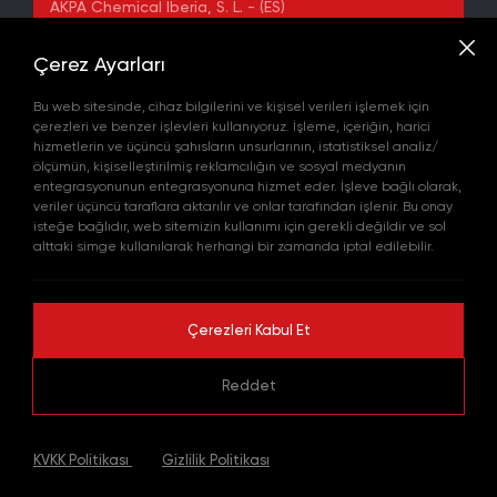
AKPA Chemical Iberia, S. L. - (ES)
ADRES
Çerez Ayarları
Yenibosna Merkez Mahallesi Kuyumcukent Sokak
No:36/70 Townofis Kat:12 34197 Bahçelievler, İstanbul,
Bu web sitesinde, cihaz bilgilerini ve kişisel verileri işlemek için
Türkiye
çerezleri ve benzer işlevleri kullanıyoruz. İşleme, içeriğin, harici
Harita'da Gör
hizmetlerin ve üçüncü şahısların unsurlarının, istatistiksel analiz/
+90 212 580 55 59
ölçümün, kişiselleştirilmiş reklamcılığın ve sosyal medyanın
FAX
entegrasyonunun entegrasyonuna hizmet eder. İşleve bağlı olarak,
+90 212 580 55 21
veriler üçüncü taraflara aktarılır ve onlar tarafından işlenir. Bu onay
E-POSTA
isteğe bağlıdır, web sitemizin kullanımı için gerekli değildir ve sol
info@akpakimya.com
alttaki simge kullanılarak herhangi bir zamanda iptal edilebilir.
WEBSITE
https://akpakimya.com/
Çerezleri Kabul Et
© 2026 Tüm hakları saklıdır.
Reddet
KVKK Politikası
Gizlilik Politikası
WEB
PENTA
|
KVKK Politikası
Gizlilik Politikası
TASARIM
YAZILIM