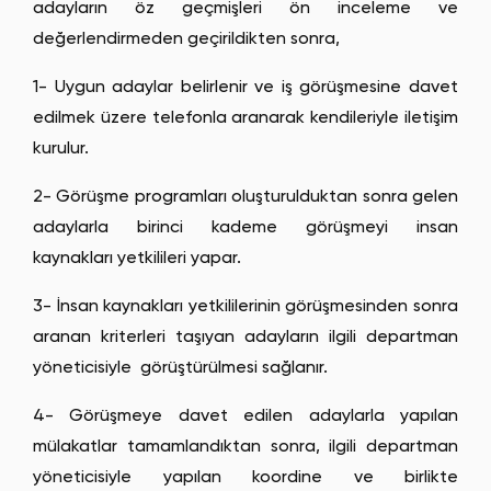
adayların öz geçmişleri ön inceleme ve
İşbirlikleri ve Birleşmeler:
Stratejik işbirlikleri
uygulamaları.
Ortak hedef belirleme
değerlendirmeden geçirildikten sonra,
veya birleşmeler aracılığıyla büyüme.
İletişim Stili:
Çalışanlar arasındaki ve şirketle dış
Ekip bina etkinlikleri
Çalışan Gelişimi:
Çalışanların becerilerini
1- Uygun adaylar belirlenir ve iş görüşmesine davet
dünya arasındaki iletişim tarzı.
Takım odaklı ödüller
geliştirmeye odaklanarak şirket içi yetenekleri
edilmek üzere telefonla aranarak kendileriyle iletişim
Çalışan Katılımı:
Çalışanların kararlara katılım
Eğitim ve gelişim imkânları
artırma.
kurulur.
düzeyi ve etkileşimi.
Sürdürülebilirlik Hedefleri:
Sosyal ve çevresel
İnovasyon ve Değişime Açıklık:
Şirketin
2- Görüşme programları oluşturulduktan sonra gelen
sorumlulukları içeren sürdürülebilirlik hedeflerine
inovasyon ve değişime yaklaşımı.
adaylarla birinci kademe görüşmeyi insan
odaklanma.
Çalışma Ortamı:
Fiziksel ve sosyal çalışma
kaynakları yetkilileri yapar.
ortamı.
3- İnsan kaynakları yetkililerinin görüşmesinden sonra
aranan kriterleri taşıyan adayların ilgili departman
yöneticisiyle görüştürülmesi sağlanır.
4- Görüşmeye davet edilen adaylarla yapılan
mülakatlar tamamlandıktan sonra, ilgili departman
yöneticisiyle yapılan koordine ve birlikte