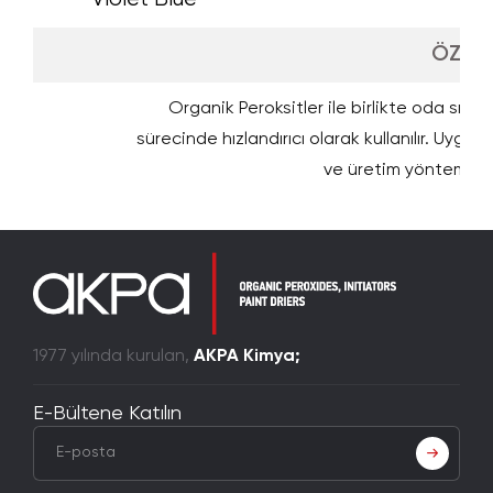
ÖZELL
Organik Peroksitler ile birlikte oda sıca
sürecinde hızlandırıcı olarak kullanılır. Uyg
ve üretim yöntemine 
1977 yılında kurulan,
AKPA Kimya;
E-Bültene Katılın