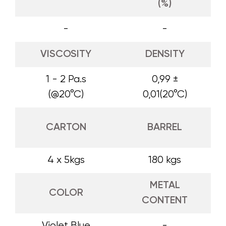
(%)
-
-
VISCOSITY
DENSITY
1 - 2 Pa.s
0,99 ±
(@20°C)
0,01(20°C)
CARTON
BARREL
4 x 5kgs
180 kgs
METAL
COLOR
CONTENT
Violet Blue
-