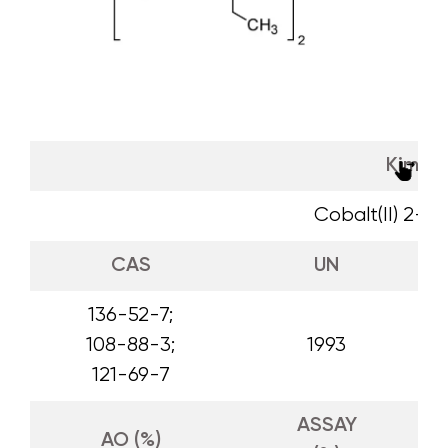
Kimyas
Cobalt(II) 2-E
CAS
UN
136-52-7;
108-88-3;
1993
121-69-7
ASSAY
AO (%)