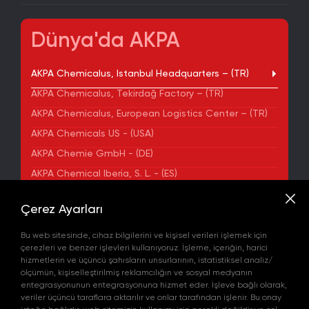
Dünya'da AKPA
AKPA Chemicalus, Istanbul Headquarters – (TR)
AKPA Chemicalus, Tekirdağ Factory – (TR)
AKPA Chemicalus, European Logistics Center – (TR)
AKPA Chemicals US - (USA)
AKPA Chemie GmbH - (DE)
AKPA Chemical Iberia, S. L. - (ES)
ADRES
Çerez Ayarları
Yenibosna Merkez Mahallesi Kuyumcukent Sokak
No:36/70 Townofis Kat:12 34197 Bahçelievler, İstanbul,
Bu web sitesinde, cihaz bilgilerini ve kişisel verileri işlemek için
Türkiye
çerezleri ve benzer işlevleri kullanıyoruz. İşleme, içeriğin, harici
Harita'da Gör
hizmetlerin ve üçüncü şahısların unsurlarının, istatistiksel analiz/
+90 212 580 55 59
ölçümün, kişiselleştirilmiş reklamcılığın ve sosyal medyanın
FAX
entegrasyonunun entegrasyonuna hizmet eder. İşleve bağlı olarak,
+90 212 580 55 21
veriler üçüncü taraflara aktarılır ve onlar tarafından işlenir. Bu onay
E-POSTA