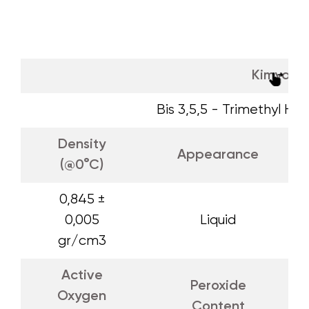
Kimyasal
Bis 3,5,5 - Trimethyl He
Density
Appearance
(@0°C)
0,845 ±
0,005
Liquid
gr/cm3
Active
Peroxide
Oxygen
Content