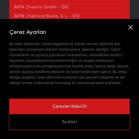
AKPA Chemie GmbH - (DE)
AKPA Chemical Iberia, S. L. - (ES)
ADRES
Çerez Ayarları
Yenibosna Merkez Mahallesi Kuyumcukent Sokak
No:36/70 Townofis Kat:12 34197 Bahçelievler, İstanbul,
Bu web sitesinde, cihaz bilgilerini ve kişisel verileri işlemek için
Türkiye
çerezleri ve benzer işlevleri kullanıyoruz. İşleme, içeriğin, harici
Harita'da Gör
hizmetlerin ve üçüncü şahısların unsurlarının, istatistiksel analiz/
+90 212 580 55 59
ölçümün, kişiselleştirilmiş reklamcılığın ve sosyal medyanın
FAX
entegrasyonunun entegrasyonuna hizmet eder. İşleve bağlı olarak,
+90 212 580 55 21
veriler üçüncü taraflara aktarılır ve onlar tarafından işlenir. Bu onay
E-POSTA
isteğe bağlıdır, web sitemizin kullanımı için gerekli değildir ve sol
info@akpakimya.com
alttaki simge kullanılarak herhangi bir zamanda iptal edilebilir.
WEBSITE
https://akpakimya.com/
Çerezleri Kabul Et
© 2026 Tüm hakları saklıdır.
Reddet
KVKK Politikası
Gizlilik Politikası