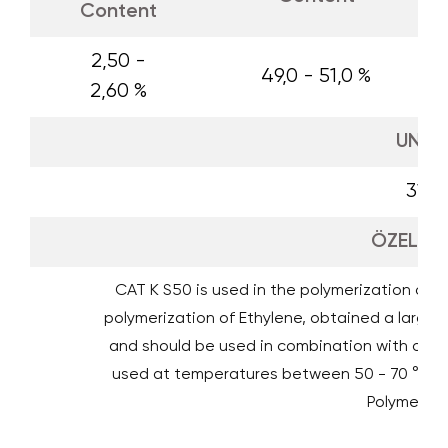
Content
2,50 -
49,0 - 51,0 %
2,60 %
UN N
3119
ÖZELLİK
CAT K S50 is used in the polymerization of b
polymerization of Ethylene, obtained a large
and should be used in combination with other 
used at temperatures between 50 - 70 °C as i
Polymeriza