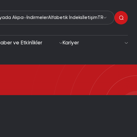
yada Akpa
İndirmeler
Alfabetik İndeks
İletişim
TR
aber ve Etkinlikler
Kariyer
Organik Peroksitler
klaşımı
Hızlandırıcılar
edefler
Polimerizasyon Başlatıcılar
Destek Programı!
Boya Kurutucular
genç yetenekleri desteklemek ve geleceğin