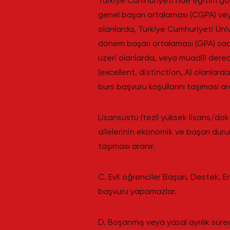
Türkiye Cumhuriyeti’nde eğitim g
genel başarı ortalaması (CGPA) ve
olanlarda, Türkiye Cumhuriyeti Üni
dönem başarı ortalaması (GPA) sad
üzeri olanlarda, veya muadili der
(excellent, distinction, A) olanla
burs başvuru koşullarını taşıması ara
Lisansüstü (tezli yüksek lisans/do
ailelerinin ekonomik ve başarı duru
taşıması aranır.
C. Evli öğrenciler Başarı, Destek, 
başvuru yapamazlar.
D. Boşanmış veya yasal ayrılık sür