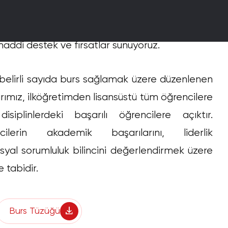
olmak amacıyla Akpa Burs programını başlattık.
ı ve potansiyeli yüksek öğrencilere eğitimlerini
maddi destek ve fırsatlar sunuyoruz.
l belirli sayıda burs sağlamak üzere düzenlenen
arımız, ilköğretimden lisansüstü tüm öğrencilere
isiplinlerdeki başarılı öğrencilere açıktır.
cilerin akademik başarılarını, liderlik
osyal sorumluluk bilincini değerlendirmek üzere
e tabidir.
Burs Tüzüğü