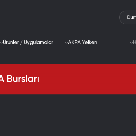
Dün
Ürünler / Uygulamalar
AKPA Yelken
H
 Bursları
Biz Kimiz
Sürdürülebilirlik Ya
2028 Stratejimiz
Odak Alanları ve H
Yeteneklere
Kanat Veren 
AR-GE & İnovasyon
Akpa Kimya olarak, 