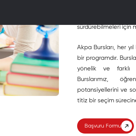
liderlerine yardımcı 
Bu programla, başarıl
sürdürebilmeleri için 
Akpa Bursları, her yı
bir programdır. Bursl
yönelik ve farklı d
Burslarımız, öğren
potansiyellerini ve s
titiz bir seçim sürecin
Başvuru Formu