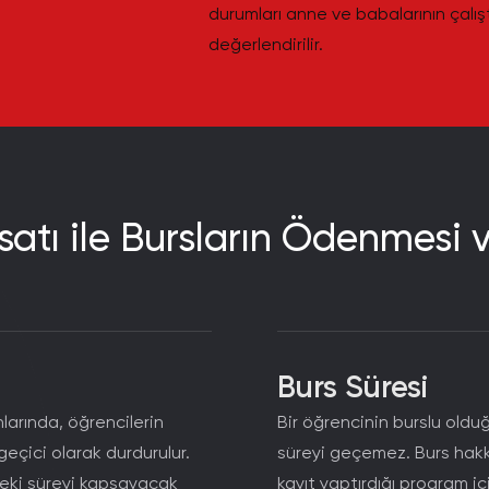
durumları anne ve babalarının çalış
değerlendirilir.
isatı ile Bursların Ödenmesi 
Burs Süresi
nlarında, öğrencilerin
Bir öğrencinin burslu oldu
eçici olarak durdurulur.
süreyi geçemez. Burs hakkı
ndeki süreyi kapsayacak
kayıt yaptırdığı program i