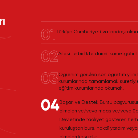
rı
01
Türkiye Cumhuriyeti vatandaşı olma
02
Ailesi ile birlikte daimî ikametgâhı
03
Öğrenim görülen son öğretim yılını 
kurumlarında tamamlamak suretiyle
eğitim kurumlarında okumak,
04
Başarı ve Destek Bursu başvurusund
olmaları ve/veya maaş ve/veya ücr
Devletinde faaliyet gösteren herha
kuruluştan burs, nakdi yardım veya
olmaları koşuldur,