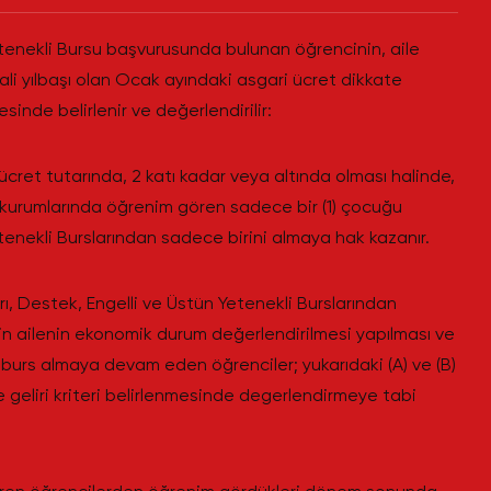
etenekli Bursu başvurusunda bulunan öğrencinin, aile
mali yılbaşı olan Ocak ayındaki asgari ücret dikkate
sinde belirlenir ve değerlendirilir:
i ücret tutarında, 2 katı kadar veya altında olması halinde,
 kurumlarında öğrenim gören sadece bir (1) çocuğu
tenekli Burslarından sadece birini almaya hak kazanır.
rı, Destek, Engelli ve Üstün Yetenekli Burslarından
in ailenin ekonomik durum değerlendirilmesi yapılması ve
urs almaya devam eden öğrenciler; yukarıdaki (A) ve (B)
ile geliri kriteri belirlenmesinde degerlendirmeye tabi