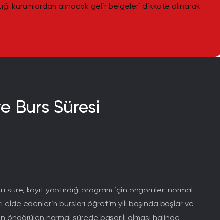
tığı kurumlardan alınacak gelir belgeleri dikkate alınarak
ve Burs Süresi
ğu süre, kayıt yaptırdığı program için öngörülen normal
 elde edenlerin bursları öğretim yllı başında başlar ve
çin öngörülen normal sürede başarılı olması halinde