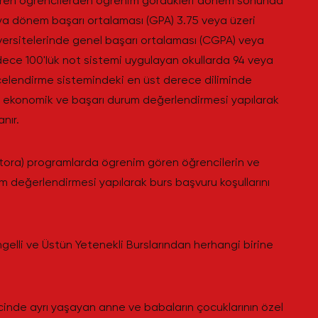
ören öğrencilerden öğrenim gördükleri dönem sonunda
ya dönem başarı ortalaması (GPA) 3.75 veya üzeri
versitelerinde genel başarı ortalaması (CGPA) veya
ece 100'Iük not sistemi uygulayan okullarda 94 veya
ecelendirme sistemindeki en üst derece diliminde
rda ekonomik ve başarı durum değerlendirmesi yapılarak
nır.
ktora) programlarda ögrenim gören öğrencilerin ve
m değerlendirmesi yapılarak burs başvuru koşullarını
Engelli ve Üstün Yetenekli Burslarından herhangi birine
ecinde ayrı yaşayan anne ve babaların çocuklarının özel