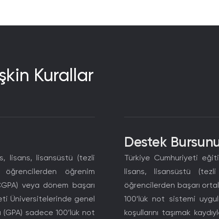
şkin Kurallar
Destek Bursunu
 lisans, lisansüstü (tezli
Türkiye Cumhuriyeti eğiti
 öğrencilerden öğrenim
lisans, lisansüstü (te
(CGPA) veya dönem başarı
öğrencilerden başarı ort
ti Üniversitelerinde genel
100’lük not sistemi uygu
 (GPA) sadece 100’lük not
koşullarını taşımak kaydı