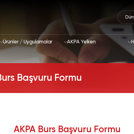
Dün
Ürünler / Uygulamalar
AKPA Yelken
H
Burs Başvuru Formu
Biz Kimiz
Sürdürülebilirlik Ya
2028 Stratejimiz
Odak Alanları ve H
AR-GE & İnovasyon
AKPA Burs Başvuru Formu