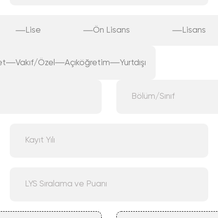
Lise
Ön Lisans
Lisans
et
Vakıf/Özel
Açıköğretim
Yurtdışı