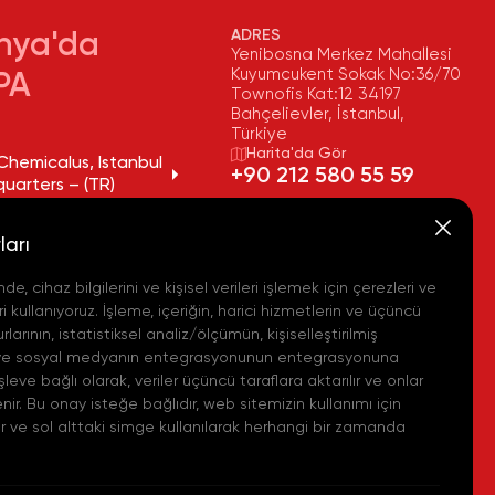
rkiye Cumhuriyeti eğitim kurumlarında öğrenim gören
ADRES
ı, Destek, Engelli ve Üstün Yetenekli Burslarından
nya'da
Yenibosna Merkez Mahallesi
azanır.
Kuyumcukent Sokak No:36/70
elirlediği ödeme planına uygun olarak, bursiyerin
PA
Townofis Kat:12 34197
velisinin adına açılan bir banka hesabına burs aldığı
Bahçelievler, İstanbul,
Türkiye
ve Üstün Yetenekli Burslarından herhangi birine başvuru
yları arasında, 9 ay boyunca hesaba yatırılır.
Harita'da Gör
Chemicalus, Istanbul
mik durum değerlendirilmesi yapılması ve burs almaya
+90 212 580 55 59
uarters – (TR)
lmaya devam eden öğrenciler aile geliri kriteri
FAX
Chemicalus, Tekirdağ
rmeye tabi tutulur.
+90 212 580 55 21
ları
y – (TR)
E-POSTA
info@akpakimya.com
e, cihaz bilgilerini ve kişisel verileri işlemek için çerezleri ve
Chemicalus,
 eğitim gören öğrencilerden öğrenim gördükleri
ean Logistics Center
WEBSITE
ri kullanıyoruz. İşleme, içeriğin, harici hizmetlerin ve üçüncü
rı ortalaması (CGPA) veya dönem başarı ortalaması
https://akpakimya.com/
rlarının, istatistiksel analiz/ölçümün, kişiselleştirilmiş
larda, Türkiye Cumhuriyeti üniversitelerinde genel
n ve sosyal medyanın entegrasyonunun entegrasyonuna
Chemicals US - (USA)
şleve bağlı olarak, veriler üçüncü taraflara aktarılır ve onlar
veya donem başar ortalaması (GPA) sadece 100'lük not
enir. Bu onay isteğe bağlıdır, web sitemizin kullanımı için
Chemie GmbH - (DE)
a 94 veya üzeri olanlarda, veya muadili
ir ve sol alttaki simge kullanılarak herhangi bir zamanda
i en üst derece diliminde (excellent, distinction, A)
hemical Iberia, S. L.
arı durum değerlendirmesi yapılarak burs başvuru