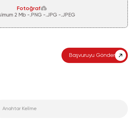
Fotoğraf
imum 2 Mb -.PNG -.JPG -.JPEG
Başvuruyu Gönder