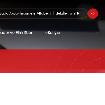
yada Akpa
İndirmeler
Alfabetik İndeks
İletişim
TR
aber ve Etkinlikler
Kariyer
Organik Peroksitler
klaşımı
Hızlandırıcılar
edefler
Polimerizasyon Başlatıcılar
Boya Kurutucular