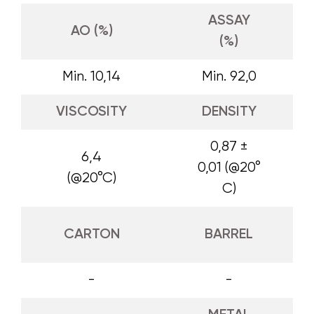
ASSAY
AO (%)
(%)
Min. 10,14
Min. 92,0
VISCOSITY
DENSITY
0,87 ±
6,4
0,01 (@20°
(@20°C)
C)
CARTON
BARREL
-
-