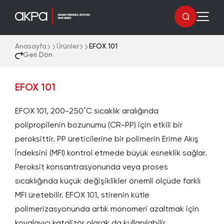
Anasayfa
Ürünler
EFOX 101
Geri Dön
EFOX 101
EFOX 101, 200-250˚C sıcaklık aralığında
polipropilenin bozunumu (CR-PP) için etkili bir
peroksittir. PP üreticilerine bir polimerin Erime Akış
İndeksini (MFI) kontrol etmede büyük esneklik sağlar.
Peroksit konsantrasyonunda veya proses
sıcaklığında küçük değişiklikler önemli ölçüde farklı
MFI üretebilir. EFOX 101, stirenin kütle
polimerizasyonunda artık monomeri azaltmak için
kovalayıcı katalizör olarak da kullanılabilir.