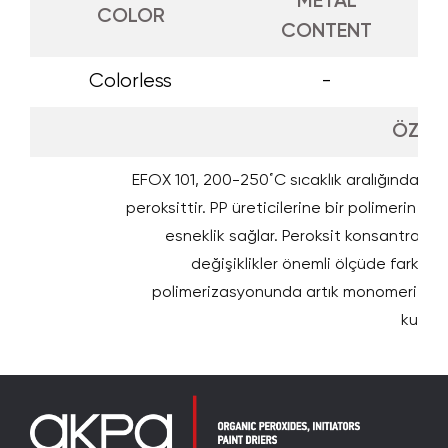
METAL
COLOR
CONTENT
Colorless
-
ÖZELL
EFOX 101, 200-250˚C sıcaklık aralığında pol
peroksittir. PP üreticilerine bir polimerin E
esneklik sağlar. Peroksit konsantrasy
değişiklikler önemli ölçüde farklı MFI
polimerizasyonunda artık monomeri azalt
kullanıl