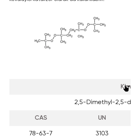
Kimyas
2,5-Dimethyl-2,5-di(t
CAS
UN
78-63-7
3103